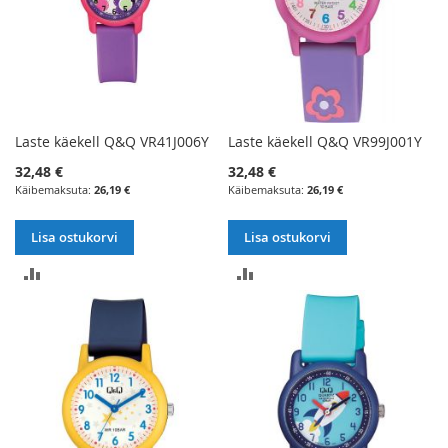
Laste käekell Q&Q VR41J006Y
Laste käekell Q&Q VR99J001Y
32,48 €
32,48 €
26,19 €
26,19 €
Lisa ostukorvi
Lisa ostukorvi
LISA
LISA
VÕRDLUSESSE
VÕRDLUSESSE