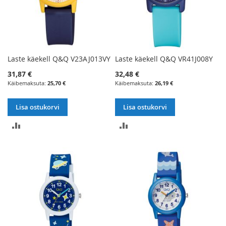
Laste käekell Q&Q V23AJ013VY
Laste käekell Q&Q VR41J008Y
31,87 €
32,48 €
25,70 €
26,19 €
Lisa ostukorvi
Lisa ostukorvi
LISA
LISA
VÕRDLUSESSE
VÕRDLUSESSE