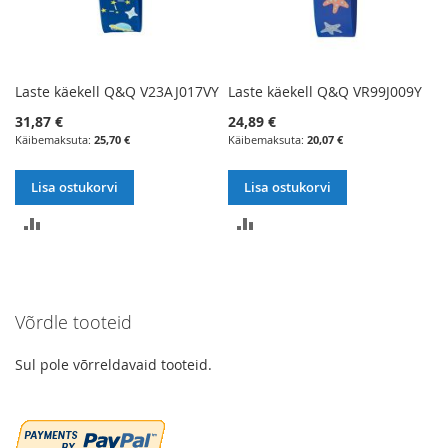
Laste käekell Q&Q V23AJ017VY
Laste käekell Q&Q VR99J009Y
31,87 €
24,89 €
25,70 €
20,07 €
Lisa ostukorvi
Lisa ostukorvi
LISA
LISA
VÕRDLUSESSE
VÕRDLUSESSE
Võrdle tooteid
Sul pole võrreldavaid tooteid.