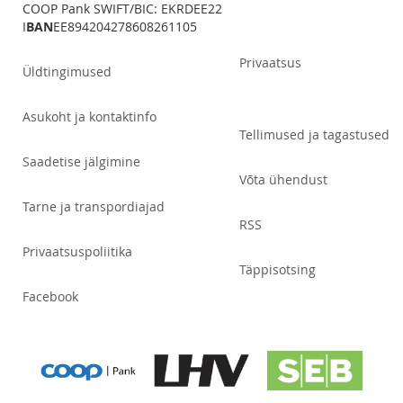
COOP Pank SWIFT/BIC: EKRDEE22
I
BAN
EE894204278608261105
Privaatsus
Üldtingimused
Asukoht ja kontaktinfo
Tellimused ja tagastused
Saadetise jälgimine
Võta ühendust
Tarne ja transpordiajad
RSS
Privaatsuspoliitika
Täppisotsing
Facebook