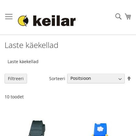
Skip
to
Otsi
Os
Content
Laste käekellad
Laste käekellad
Se
Sorteeri
Filtreeri
De
Di
10
toodet