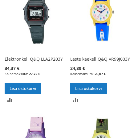
Elektronkell Q&Q LLA2P203Y
Laste käekell Q&Q VR99J003Y
34,37 €
24,89 €
27,72 €
20,07 €
Lisa ostukorvi
Lisa ostukorvi
LISA
LISA
VÕRDLUSESSE
VÕRDLUSESSE