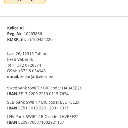
Keilar AS
Reg. Nr.
10265886
KMKR. nr.
EE100434220
Laki 26, 12915 Tallinn
Eesti Vabariik
Tel: +372 6728374
GSM: +372 5 034948
email:
keilar(ät)keilar.ee
Swedbank SWIFT / BIC code: HABAEE2X
IBAN
EE17 2200 2210 0115 7634
SEB pank SWIFT / BIC code: EEUHEE2X
IBAN
EE51 1010 2201 2001 7015
LHV Pank SWIFT / BIC code: LHVBEE22
IBAN
EE097700771002921157