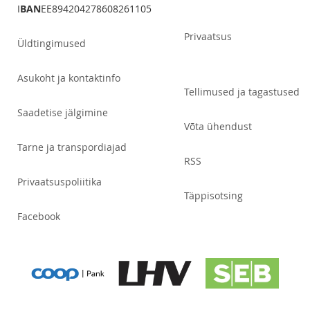
I
BAN
EE894204278608261105
Privaatsus
Üldtingimused
Asukoht ja kontaktinfo
Tellimused ja tagastused
Saadetise jälgimine
Võta ühendust
Tarne ja transpordiajad
RSS
Privaatsuspoliitika
Täppisotsing
Facebook