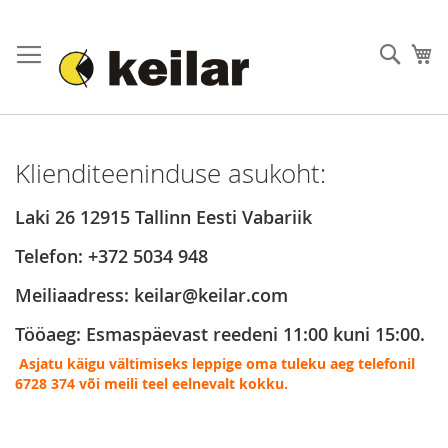
Skip
to
Otsi
Os
Content
Klienditeeninduse asukoht:
Laki 26 12915 Tallinn Eesti Vabariik
Telefon: +372 5034 948
Meiliaadress: keilar@keilar.com
Tööaeg: Esmaspäevast reedeni 11:00 kuni 15:00.
Asjatu käigu vältimiseks
leppige oma tuleku aeg telefonil
6728 374 või meili teel eelnevalt kokku.