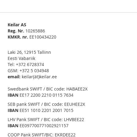
Keilar AS
Reg. Nr.
10265886
KMKR. nr.
EE100434220
Laki 26, 12915 Tallinn
Eesti Vabariik
Tel: +372 6728374
GSM: +372 5 034948
email:
keilar(ät)keilar.ee
Swedbank SWIFT / BIC code: HABAEE2X
IBAN
EE17 2200 2210 0115 7634
SEB pank SWIFT / BIC code: EEUHEE2X
IBAN
EE51 1010 2201 2001 7015
LHV Pank SWIFT / BIC code: LHVBEE22
IBAN
EE097700771002921157
COOP Pank SWIFT/BIC: EKRDEE22